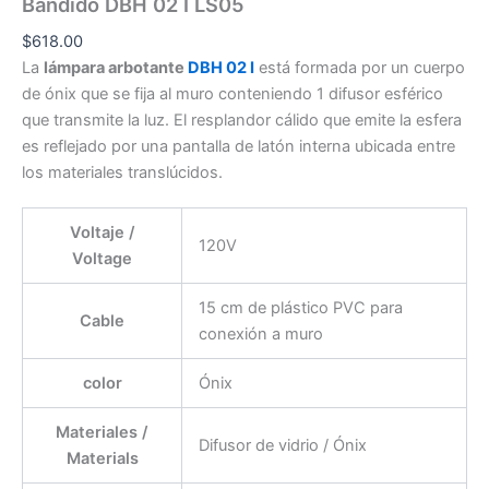
Bandido DBH 02 I LS05
$
618.00
La
lámpara arbotante
DBH 02 I
está formada por un cuerpo
de ónix que se fija al muro conteniendo 1 difusor esférico
que transmite la luz. El resplandor cálido que emite la esfera
es reflejado por una pantalla de latón interna ubicada entre
los materiales translúcidos.
Voltaje /
120V
Voltage
15 cm de plástico PVC para
Cable
conexión a muro
color
Ónix
Materiales /
Difusor de vidrio / Ónix
Materials