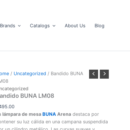
Brands
Catalogs
About Us
Blog
ome
/
Uncategorized
/ Bandido BUNA
M08
ncategorized
andido BUNA LM08
495.00
a
lámpara de mesa
BUNA
Arena
destaca por
ontener su luz cálida en una campana suspendida
or un cilindro metálico. Las curvas suaves y