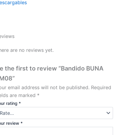
escargables
eviews
here are no reviews yet.
e the first to review “Bandido BUNA
M08”
our email address will not be published.
Required
ields are marked
*
ur rating
*
our review
*