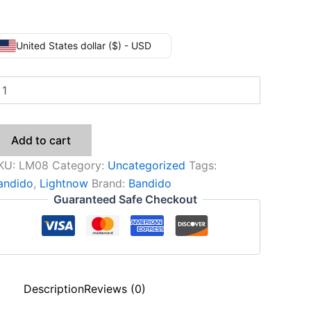
Bandido
United States dollar ($) - USD
BUNA
LM08
uantity
Add to cart
KU:
LM08
Category:
Uncategorized
Tags:
andido
,
Lightnow
Brand:
Bandido
Guaranteed Safe Checkout
Description
Reviews (0)