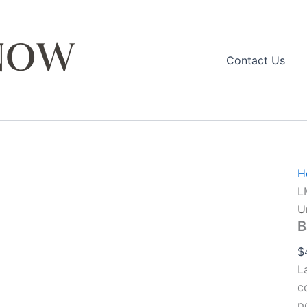
Contact Us
H
L
U
B
$
L
c
p