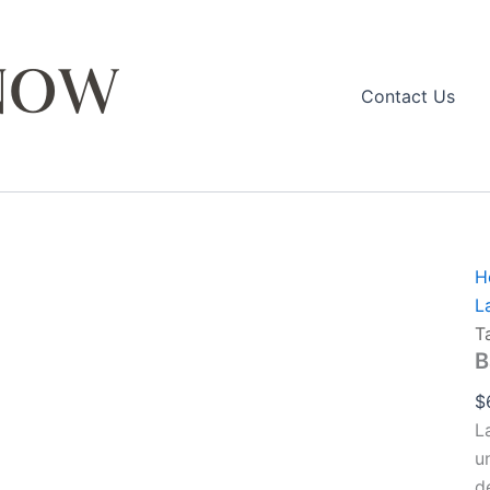
q
Contact Us
H
L
T
B
$
L
u
d