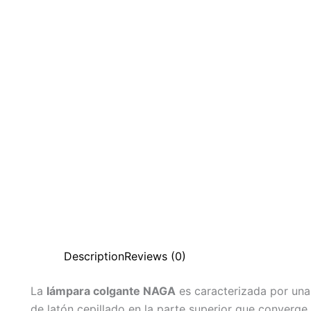
Description
Reviews (0)
La
lámpara colgante NAGA
es caracterizada por una
de latón cepillado en la parte superior que converg