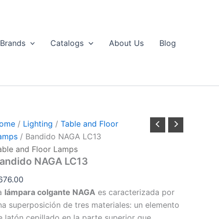
Bandido
NAGA
LC13
uantity
Brands
Catalogs
About Us
Blog
ome
/
Lighting
/
Table and Floor
amps
/ Bandido NAGA LC13
able and Floor Lamps
andido NAGA LC13
676.00
a
lámpara colgante NAGA
es caracterizada por
na superposición de tres materiales: un elemento
e latón cepillado en la parte superior que