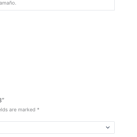
tamaño.
3”
ields are marked
*