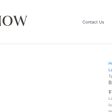
q
Contact Us
H
L
T
B
$
L
l
la