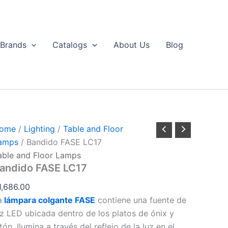
Bandido
FASE
LC17
uantity
Brands
Catalogs
About Us
Blog
ome
/
Lighting
/
Table and Floor
amps
/ Bandido FASE LC17
able and Floor Lamps
andido FASE LC17
1,686.00
a
lámpara colgante FASE
contiene una fuente de
uz LED ubicada dentro de los platos de ónix y
tón. Ilumina a través del reflejo de la luz en el