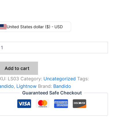
United States dollar ($) - USD
Add to cart
KU:
LS03
Category:
Uncategorized
Tags:
andido
,
Lightnow
Brand:
Bandido
Guaranteed Safe Checkout