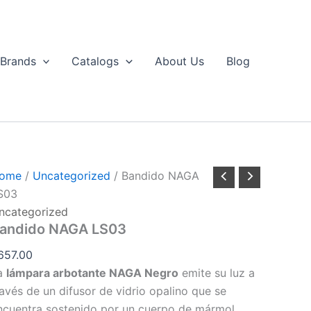
Bandido
NAGA
LS03
uantity
Brands
Catalogs
About Us
Blog
ome
/
Uncategorized
/ Bandido NAGA
S03
ncategorized
andido NAGA LS03
657.00
a
lámpara arbotante NAGA Negro
emite su luz a
ravés de un difusor de vidrio opalino que se
ncuentra sostenido por un cuerpo de mármol