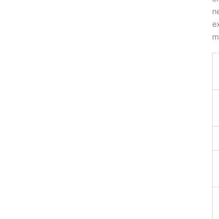
n
e
m