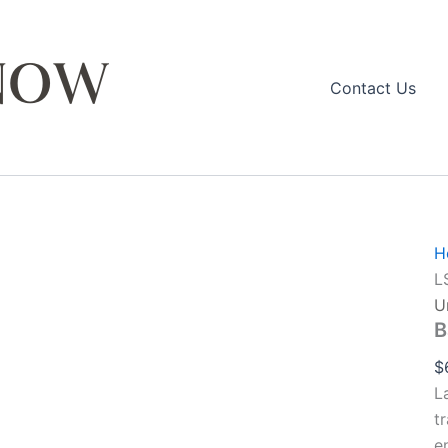
q
Contact Us
H
L
U
B
$
L
t
e