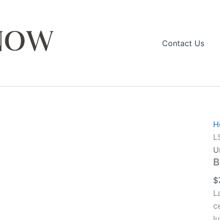
q
Contact Us
H
L
U
B
$
L
c
l