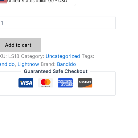
United States dollar ($) - USD
Add to cart
KU:
LS18
Category:
Uncategorized
Tags:
andido
,
Lightnow
Brand:
Bandido
Guaranteed Safe Checkout