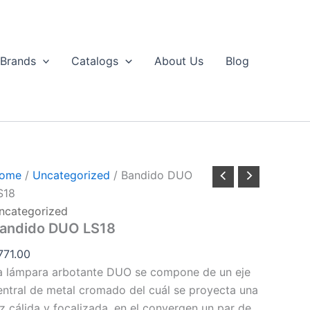
Bandido
DUO
LS18
uantity
Brands
Catalogs
About Us
Blog
ome
/
Uncategorized
/ Bandido DUO
S18
ncategorized
andido DUO LS18
771.00
a lámpara arbotante DUO se compone de un eje
entral de metal cromado del cuál se proyecta una
uz cálida y focalizada, en el convergen un par de